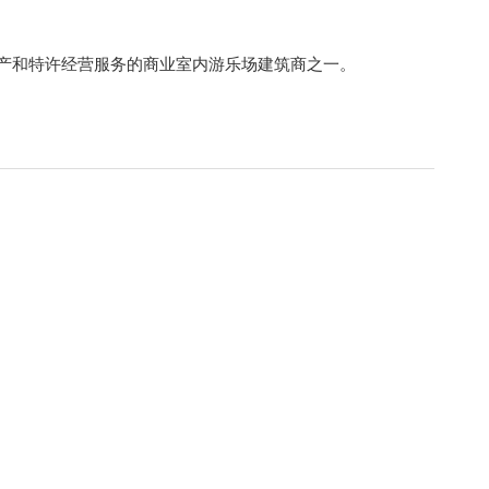
备生产和特许经营服务的商业室内游乐场建筑商之一。