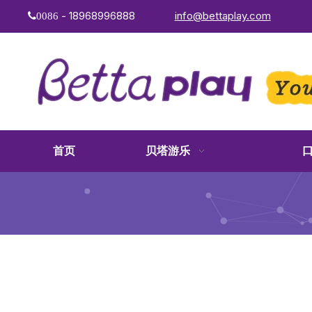
- 18968996888
info@bettaplay.com
0086
首页
贝塔游乐