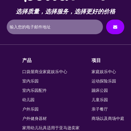
选择质量，选择服务，选择更好的价格
产品
项目
口袋屋商业家庭娱乐中心
家庭娱乐中心
室内乐园
运动探险乐园
室内乐园配件
蹦床公园
幼儿园
儿童乐园
户外乐园
亲子餐厅
户外健身器材
商场以及商场中庭
家用幼儿玩具适用于亚马逊卖家