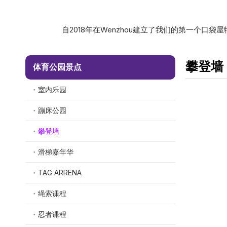
自2018年在Wenzhou建立了我们的第一个
攀登墙
体育公园景点
室内乐园
蹦床公园
攀登墙
滑梯嘉年华
TAG ARRENA
绳索课程
忍者课程