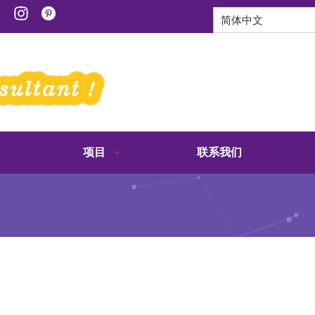
简体中文
项目
联系我们