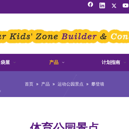
口袋屋
产品
计划指南
首页
»
产品
»
运动公园景点
»
攀登墙
体育公园景点