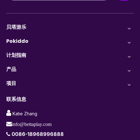
贝塔游乐
Pokiddo
计划指南
产品
项目
联系信息

Katie Zhang

info@bettaplay.com
0086-18968996888
