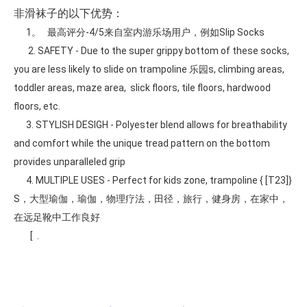
非滑袜子的以下优势：
1。 最高评分-4/5来自室内游乐场用户，例如Slip Socks
2. SAFETY - Due to the super grippy bottom of these socks,
you are less likely to slide on trampoline 乐园s, climbing areas,
toddler areas, maze area, slick floors, tile floors, hardwood
floors, etc.
3. STYLISH DESIGH - Polyester blend allows for breathability
and comfort while the unique tread pattern on the bottom
provides unparalleled grip
4. MULTIPLE USES - Perfect for kids zone, trampoline { [T23]}
S，大型瑜伽，瑜伽，物理疗法，田径，旅行，健身房，在家中，
在远足靴中工作良好
[ .