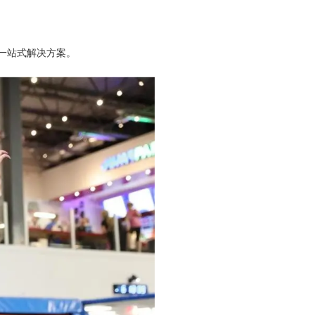
一站式解决方案。