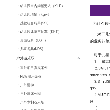
幼儿园室内阁楼游戏（KILP）
幼儿园墙饰（kgw）
感觉统合玩具(SSI)
为什么孩子
幼儿园儿童三轮车（KKT）
对于儿
桌面玩具（DST）
的业务的绝
儿童餐具(KDS)
对于儿童
户外游乐场
1。 最高评分
室外项目真实案例
2. SAFETY - 
maze area, sl
PE板游乐设备
3. STYLISH D
户外滑梯
grip
户外蹦床公园
4. MULTI
好
户外木制游乐场
[ .