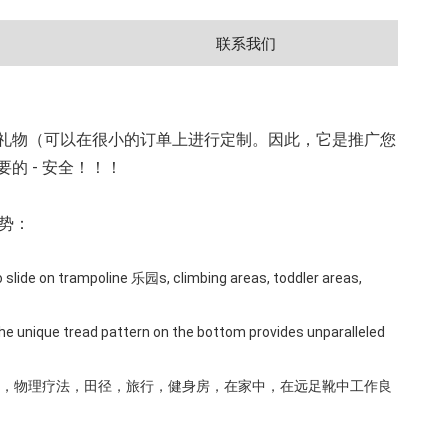
联系我们
礼物（可以在很小的订单上进行定制。因此，它是推广您
的 - 安全！！！
势：
 slide on trampoline 乐园s, climbing areas, toddler areas,
he unique tread pattern on the bottom provides unparalleled
T23]} S，大型瑜伽，瑜伽，物理疗法，田径，旅行，健身房，在家中，在远足靴中工作良