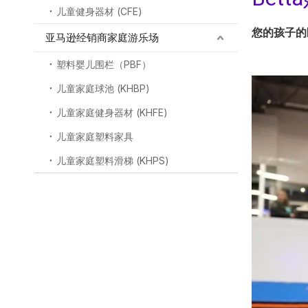
儿童健身器材 (CFE)
您的孩子的
亚马逊经销商家庭游乐场
塑料婴儿围栏（PBF）
儿童家庭球池 (KHBP)
儿童家庭健身器材 (KHFE)
儿童家庭塑料家具
儿童家庭塑料滑梯 (KHPS)