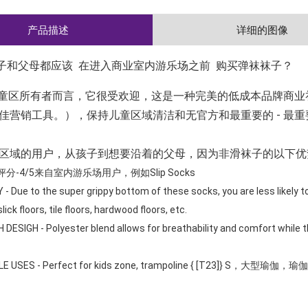
产品描述
详细的图像
和父母都应该 在进入商业室内游乐场之前 购买弹袜袜子？
童区所有者而言，它很受欢迎，这是一种完美的低成本品牌商业
佳营销工具。），保持儿童区域清洁和无官方和最重要的 - 最重要
区域的用户，从孩子到想要沿着的父母，因为非滑袜子的以下优
-4/5来自室内游乐场用户，例如Slip Socks
Due to the super grippy bottom of these socks, you are less likely to
ick floors, tile floors, hardwood floors, etc.
ESIGH - Polyester blend allows for breathability and comfort while t
PLE USES - Perfect for kids zone, trampoline { [