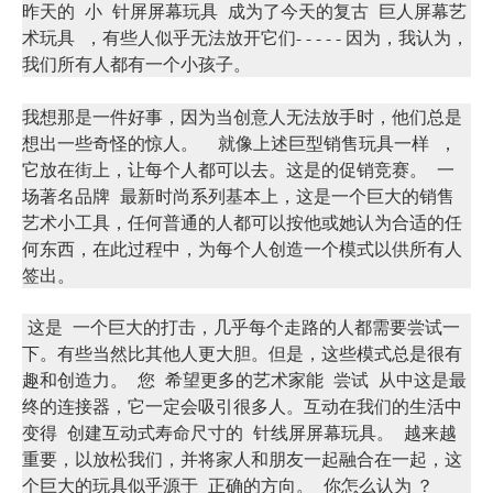
昨天的
小
针屏屏幕玩具
成为了今天的复古
巨人屏幕艺
术玩具
，有些人似乎无法放开它们
- - - - - 因为，我认为，
我们所有人都有一个小孩子。
我想那是一件好事，因为当创意人无法放手时，他们总是
想出一些奇怪的惊人。
就像上述巨型销售玩具一样
，
它放在街上，让每个人都可以去。这是的促销竞赛。
一
场著名品牌
最新时尚系列基本上，这是一个巨大的销售
艺术小工具，任何普通的人都可以按他或她认为合适的任
何东西，在此过程中，为每个人创造一个模式以供所有人
签出。
这是
一个巨大的打击，几乎每个走路的人都需要尝试一
下。有些当然比其他人更大胆。但是，这些模式总是很有
趣和创造力。
您
希望更多的艺术家能
尝试
从中这是最
终的连接器，它一定会吸引很多人。互动在我们的生活中
变得
创建互动式寿命尺寸的
针线屏屏幕玩具。
越来越
重要，以放松我们，并将家人和朋友一起融合在一起，这
个巨大的玩具似乎源于
正确的方向。
你怎么认为 ？