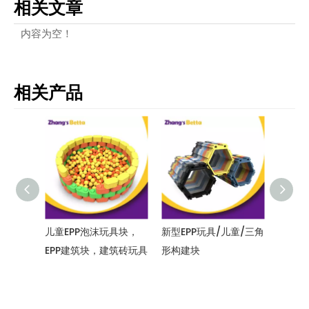
相关文章
内容为空！
相关产品
具块，
新型EPP玩具/儿童/三角
Bettaplay高强度彩色
游乐园
筑砖玩具
形构建块
电缆绑带乐园
艺术玩