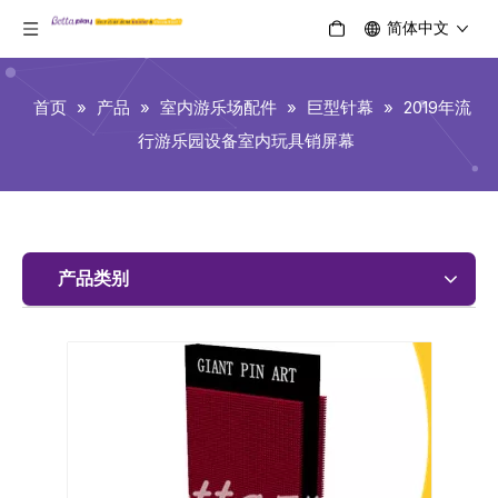
简体中文
首页
»
产品
»
室内游乐场配件
»
巨型针幕
»
2019年流
行游乐园设备室内玩具销屏幕
产品类别