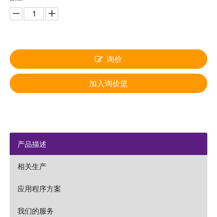
询价
加入询价篮
产品描述
相关生产
应用程序方案
我们的服务