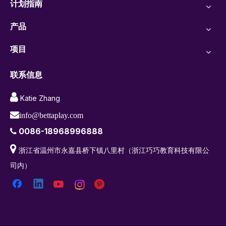
计划指南
产品
项目
联系信息

Katie Zhang

info@bettaplay.com
0086-18968996888


浙江省温州市永嘉县桥下镇八里村（浙江巧巧教育科技有限公
司内）