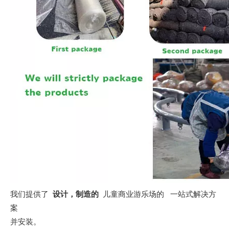
我们提供了
设计，制造的
儿童商业游乐场的 一站式解决方
案
并安装。