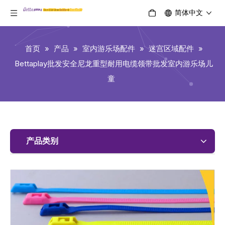
简体中文
首页
»
产品
»
室内游乐场配件
»
迷宫区域配件
»
Bettaplay批发安全尼龙重型耐用电缆领带批发室内游乐场儿
童
产品类别