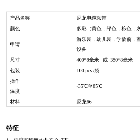
产品名称
尼龙电缆领带
颜色
多彩（黄色，绿色，棕色，灰色
游乐园，幼儿园，学龄前，
申请
设备
尺寸
400*8毫米 或 350*8毫米
包装
100 pcs /袋
操作
-35℃至85℃
温度
材料
尼龙66
特征