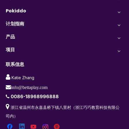
Pokiddo
计划指南
产品
项目
联系信息

Katie Zhang

info@bettaplay.com
0086-18968996888


浙江省温州市永嘉县桥下镇八里村（浙江巧巧教育科技有限公
司内）