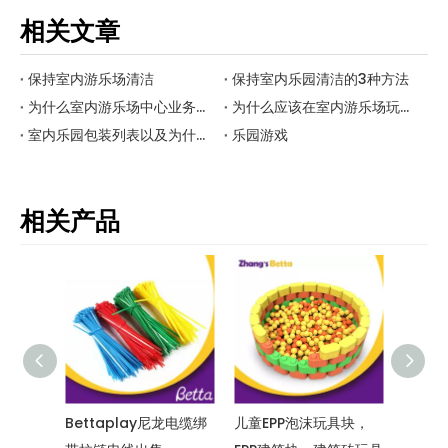
相关文章
保持室内游乐场清洁
保持室内乐园清洁的3种方法
为什么室内游乐场中心业务非常受欢迎
为什么应该在室内游乐场玩孩子？
室内乐园包装列表以及为什么要和孩子一起去
乐园游戏
相关产品
锁电线尼
Bettaplay尼龙电缆绑
儿童EPP泡沫玩具块，
新型E