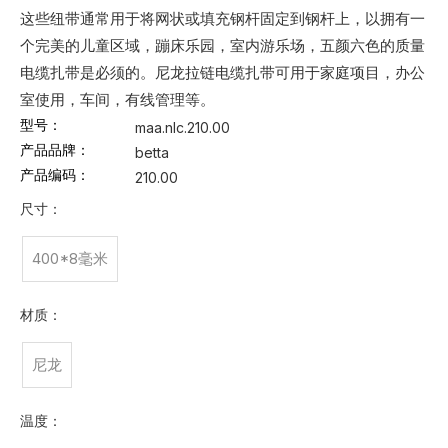
这些纽带通常用于将网状或填充钢杆固定到钢杆上，以拥有一
个完美的儿童区域，蹦床乐园，室内游乐场，五颜六色的质量
电缆扎带是必须的。尼龙拉链电缆扎带可用于家庭项目，办公
室使用，车间，有线管理等。
型号：
maa.nlc.210.00
产品品牌：
betta
产品编码：
210.00
尺寸：
400*8毫米
材质：
尼龙
温度：