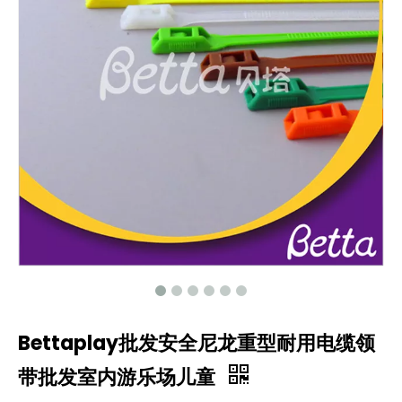
Bettaplay批发安全尼龙重型耐用电缆领
带批发室内游乐场儿童