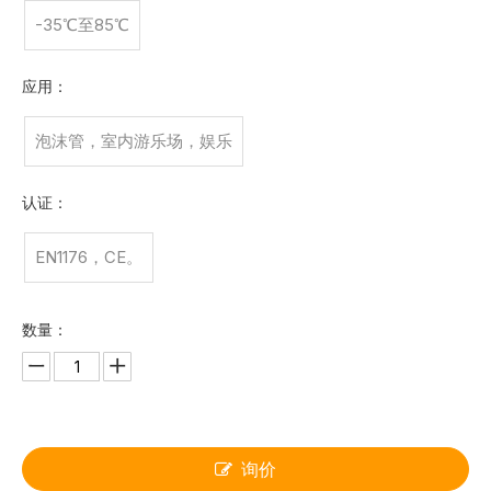
-35℃至85℃
应用：
泡沫管，室内游乐场，娱乐
认证：
EN1176，CE。
数量：
询价