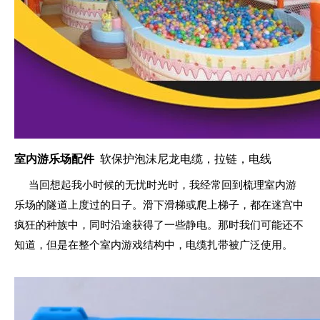
室内游乐场配件
软保护泡沫尼龙电缆，拉链，电线
当回想起我小时候的无忧时光时，我经常回到梳理室内游
乐场的隧道上度过的日子。滑下滑梯或爬上梯子，都在迷宫中
疯狂的种族中，同时沿途获得了一些静电。那时我们可能还不
知道，但是在整个室内游戏结构中，电缆扎带被广泛使用。