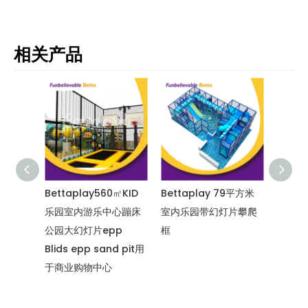
相关产品
0㎡定制
Bettaplay560㎡KID
Bettaplay 79平方米
Bett
儿童室
乐园室内游乐中心蹦床
室内乐园带幻灯片攀爬
乐园室
Go商业
公园大幻灯片epp
框
公园大
Blids epp sand pit用
物中心
于商业购物中心