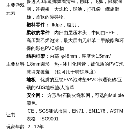
多进入3车道挥舞着滑梯，蹦床，飞狐，鼠标洞
主要游戏
网，连锁桥，大炮枪，球池，打孔袋，螺旋滑
元素
梯，柔软的障碍物。
塑料零件：
lldpe，腹肌，
柔软的零件
：内部由层压木头，中间由EPE，
高压聚乙烯泡沫，最大层由无邻苯二甲酸酯和环
保的彩色PVC织物
结构框架
：内部 φ48mm，厚度为1.5mm/
主要材料
1.8mm圆形 热 - 冰川化钢管，被优质的PVC泡
沫填充覆盖 （也可用于特殊厚度）
地板
：优质的互锁EVA泡沫垫/PVC卡通瓷砖/互
锁的ABS地板垫/人造草
安全网：
方形/钻石防火绳和网，可选的Muliple
颜色。
CE，SGS测试报告，EN71，EN1176，ASTM
证书
表格，ISO9001
玩家年龄
2 - 12年