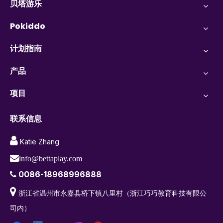
贝塔游乐
Pokiddo
计划指南
产品
项目
联系信息

Katie Zhang

info@bettaplay.com
0086-18968996888


浙江省温州市永嘉县桥下镇八里村（浙江巧巧教育科技有限公
司内）