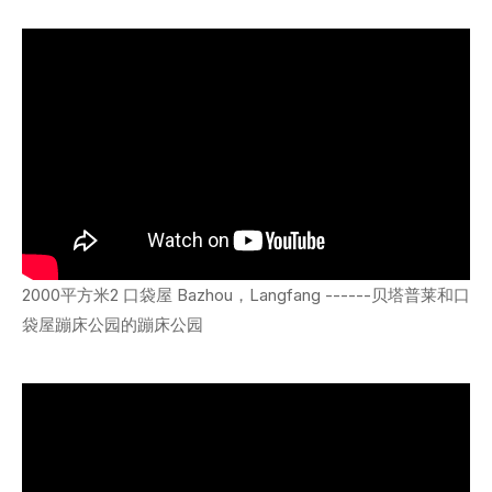
2000平方米2 口袋屋 Bazhou，Langfang ------贝塔普莱和口
袋屋蹦床公园的蹦床公园