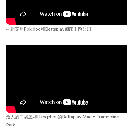
杭州宾州Pokidoo和Bettaplay蹦床主题公园
最大的口袋屋和Hangzhou的Bettaplay Magic Trampoline
Park