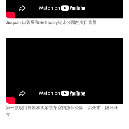
Jiuquan 口袋屋和Bettaplay蹦床公园的项目背景
第一旗舰口袋屋和贝塔普莱室内蹦床公园 - 温州市 - 隆旺旺
区。