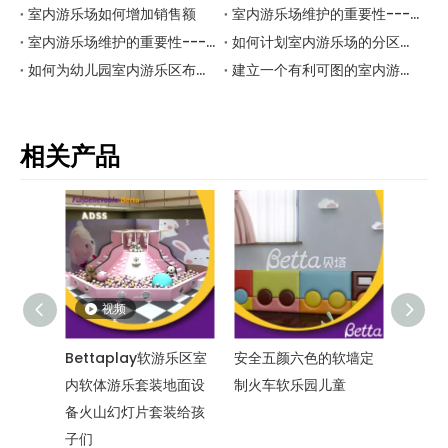
室内游乐场如何增加销售额
室内游乐场维护的重要性---第2部分
室内游乐场维护的重要性---第1部分
如何计划室内游乐场的分区以使其更具吸引力和盈利
如何为幼儿园室内游乐区布局室内教育游乐区？
建立一个有利可图的室内游乐场的步骤是什么？
相关产品
软游乐区室
安全五颜六色的软墙定
儿童室内软体游乐套装
装地面设
制火车软乐园儿童
地面，商业室内游乐场
套装给孩
设备