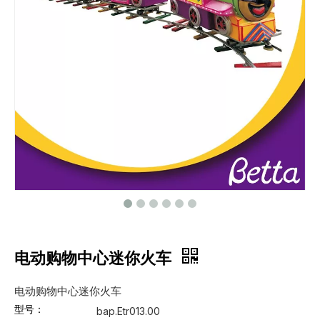
电动购物中心迷你火车
电动购物中心迷你火车
型号：
bap.Etr013.00