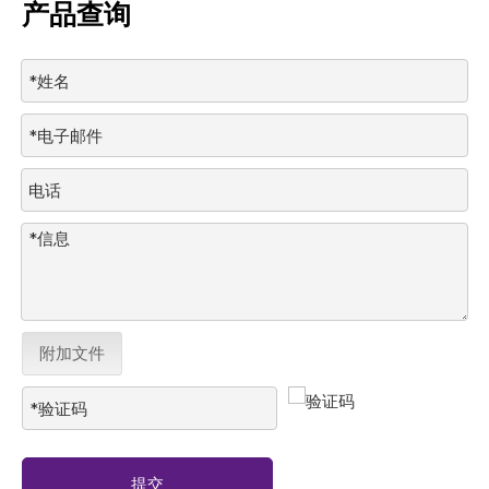
产品查询
附加文件
提交