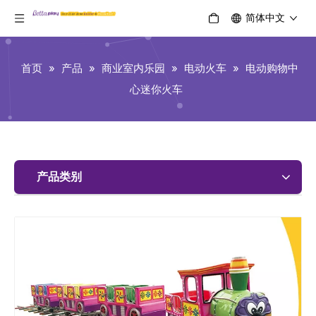
简体中文
首页
»
产品
»
商业室内乐园
»
电动火车
»
电动购物中
心迷你火车
产品类别