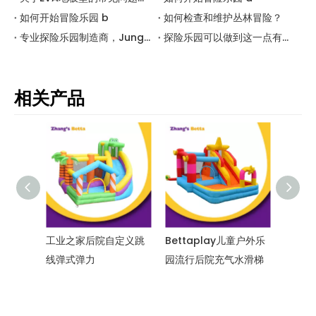
如何开始冒险乐园 b
如何检查和维护丛林冒险？
专业探险乐园制造商，Jungle Adventure Jump Project Project Builder- 口袋屋勘探技术
探险乐园可以做到这一点有多惊人？
相关产品
滑
工业之家后院自定义跳
Bettaplay儿童户外乐
充气跳跃保
线弹式弹力
园流行后院充气水滑梯
派对租赁