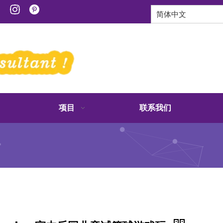
简体中文
项目
联系我们