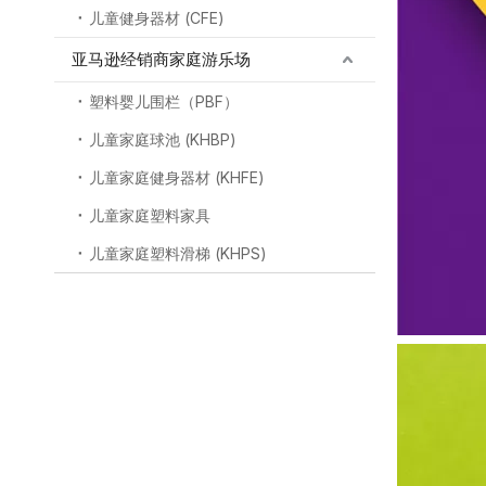
儿童健身器材 (CFE)
亚马逊经销商家庭游乐场
塑料婴儿围栏（PBF）
儿童家庭球池 (KHBP)
儿童家庭健身器材 (KHFE)
儿童家庭塑料家具
儿童家庭塑料滑梯 (KHPS)