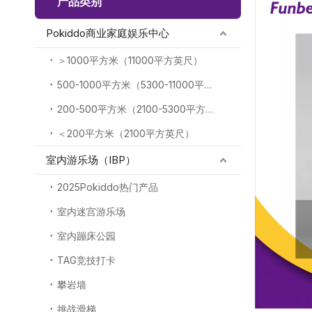
产品类别
Pokiddo商业家庭娱乐中心
＞1000平方米（11000平方英尺）
500-1000平方米（5300-11000平方英尺）
200-500平方米（2100-5300平方英尺）
＜200平方米（2100平方英尺）
室内游乐场（IBP）
2025Pokiddo热门产品
室内迷宫游乐场
室内蹦床公园
TAG竞技打卡
攀岩墙
挑战滑梯