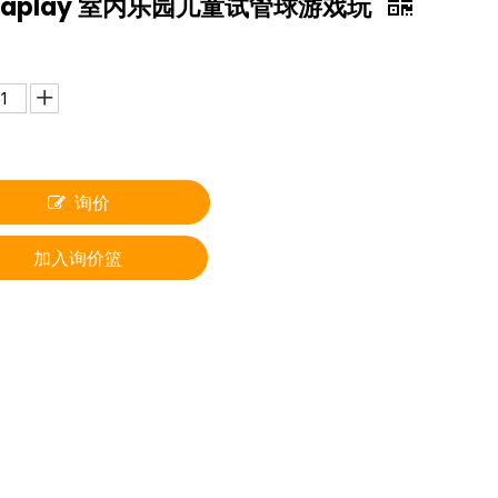
ttaplay 室内乐园儿童试管球游戏玩
询价
加入询价篮