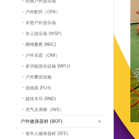
经典户外游乐场
户外配件（OPA）
木塑户外游乐场
水上游乐场 (WSP)
网绳攀爬 (NRC)
户外乐器（OMI）
多功能游乐设施 (MPU)
户外攀岩设施
游戏屋 (PLH)
旋转木马 (RND)
充气水滑梯（IWS）
户外健身器材 (BOF)
老年人健身器材 (SFE)