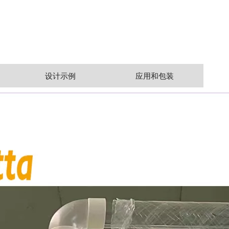
设计示例
应用和包装